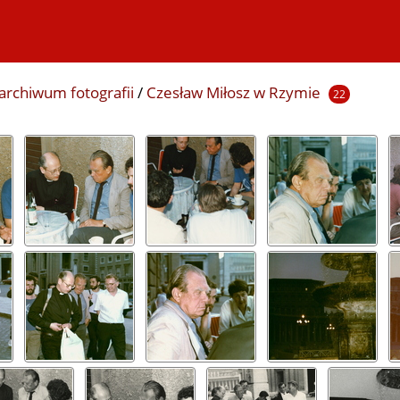
archiwum fotografii
/
Czesław Miłosz w Rzymie
22