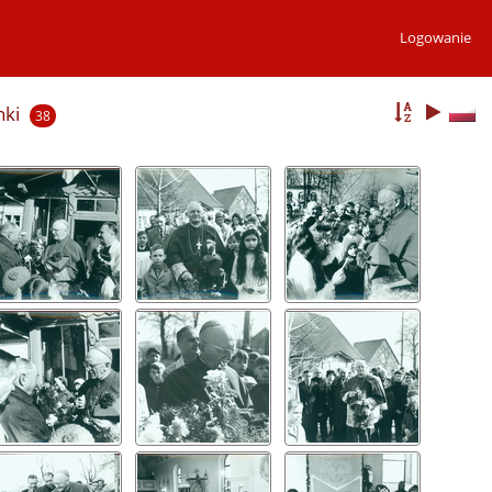
Logowanie
nki
38