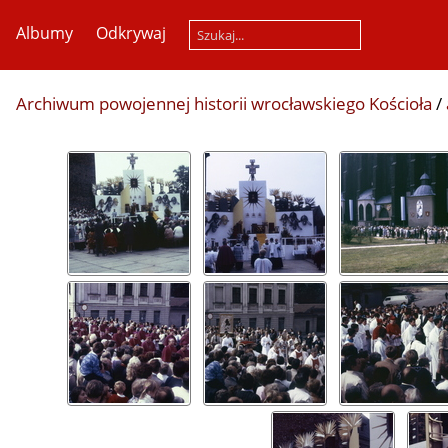
Albumy
Odkrywaj
Archiwum powojennej historii wrocławskiego Kościoła
/