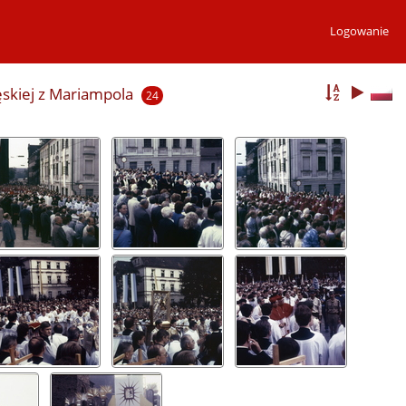
Logowanie
ęskiej z Mariampola
24