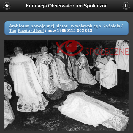
Fundacja Obserwatorium Społeczne
Archiwum powojennej historii wrocławskiego Kościoła
/
Tag
Pazdur Józef
/
oaw 19850112 002 018