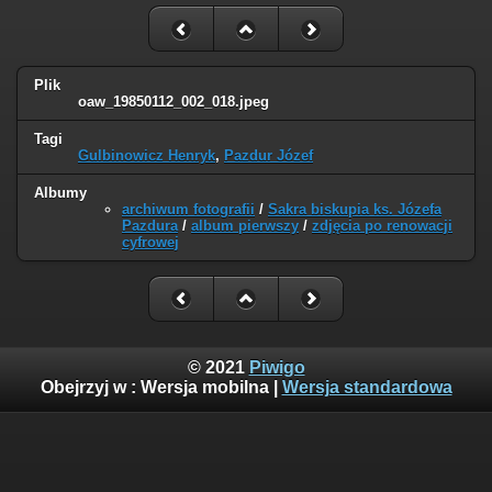
Plik
oaw_19850112_002_018.jpeg
Tagi
Gulbinowicz Henryk
,
Pazdur Józef
Albumy
archiwum fotografii
/
Sakra biskupia ks. Józefa
Pazdura
/
album pierwszy
/
zdjęcia po renowacji
cyfrowej
© 2021
Piwigo
Obejrzyj w :
Wersja mobilna
|
Wersja standardowa